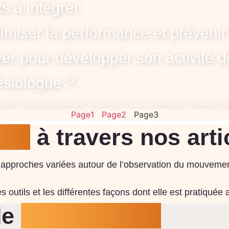
 à intégrer ​
timiser la performance et prévenir
yer pour développer son activité 
ésiologue ?
exceller en tant que kinésiologue. Découvrez comment ces éléments s'entrelacent pou
Page
1
Page
2
Page
3
gie
à travers nos arti
es approches variées autour de l’observation du mouvemen
 outils et les différentes façons dont elle est pratiquée 
de
kinésiologue