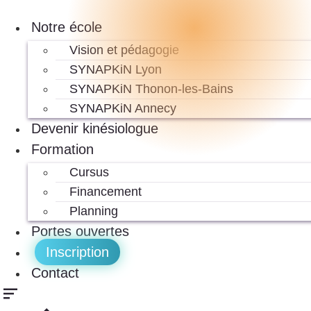
Aller
au
Notre école
contenu
Vision et pédagogie
SYNAPKiN Lyon
SYNAPKiN Thonon-les-Bains
SYNAPKiN Annecy
Devenir kinésiologue
Formation
Cursus
Financement
Planning
Portes ouvertes
Inscription
Contact