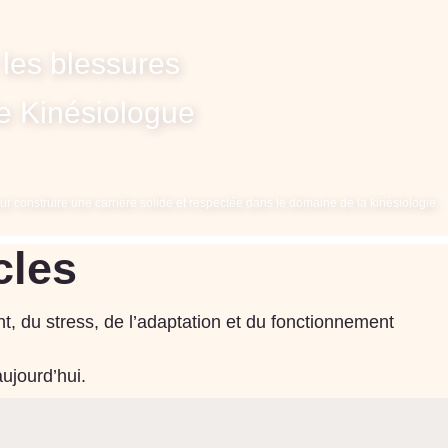
 les blessures
de Kinésiologue
r construire une carrière solide et respectée dans le domaine de la kinésiologie.
cles
t, du stress, de l’adaptation et du fonctionnement
aujourd’hui.