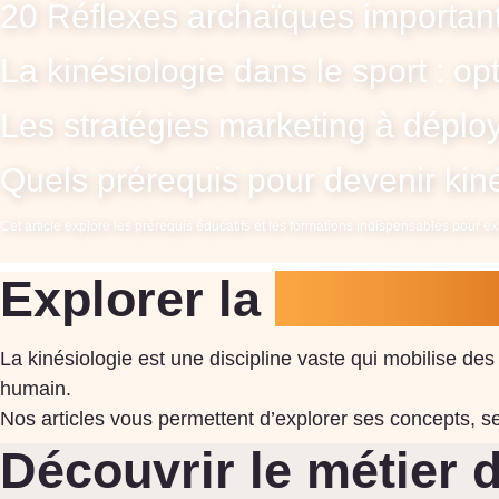
20 Réflexes archaïques importants
La kinésiologie dans le sport : op
Les stratégies marketing à déplo
Quels prérequis pour devenir kin
Cet article explore les prérequis éducatifs et les formations indispensables pour 
Explorer la
kinésiolo
La kinésiologie est une discipline vaste qui mobilise d
humain.
Nos articles vous permettent d’explorer ses concepts, ses
Découvrir le métier 