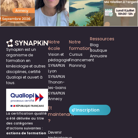
Ressources
Notre
Notre
Blog
école
formation
Synapkin est un
Boutique
Vision et
Cursus
organisme de
Annuaire
pédagogie
Financement
formation en
SYNAPKiN
Planning
kinésiologie et autres
Lyon
disciplines, certifié
SYNAPKiN
Qualiopi et ouvert à
Thonon-
tous.
les-bains
SYNAPKiN
Annecy
Et
Inscription
La certification qualité
maintenant
a été délivrée au titre
?
des catégories
d’actions suivantes :
Devenir
actions de formation
kinésiologue