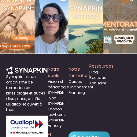
Ressources
Notre
Notre
Blog
école
formation
Synapkin est un
Boutique
Vision et
Cursus
organisme de
Annuaire
pédagogie
Financement
formation en
SYNAPKiN
Planning
kinésiologie et autres
Lyon
disciplines, certifié
SYNAPKiN
Qualiopi et ouvert à
Thonon-
tous.
les-bains
SYNAPKiN
Annecy
Et
Inscription