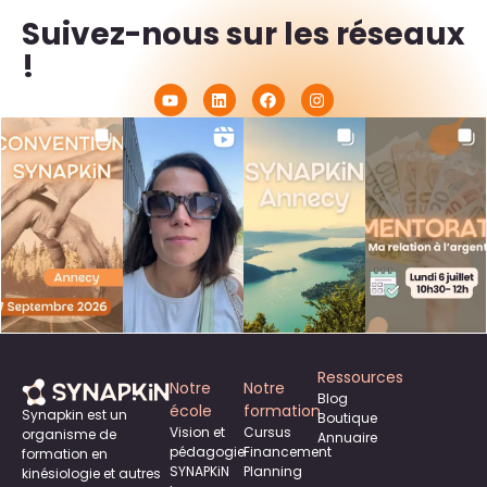
Suivez-nous sur les réseaux
!
Ressources
Notre
Notre
Blog
école
formation
Synapkin est un
Boutique
Vision et
Cursus
organisme de
Annuaire
pédagogie
Financement
formation en
SYNAPKiN
Planning
kinésiologie et autres