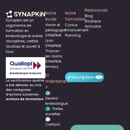
Ressources
Notre
Notre
Blog
école
formation
Synapkin est un
Boutique
Vision et
Cursus
organisme de
Annuaire
pédagogie
Financement
formation en
SYNAPKiN
Planning
kinésiologie et autres
Lyon
disciplines, certifié
SYNAPKiN
Qualiopi et ouvert à
Thonon-
tous.
les-bains
SYNAPKiN
Annecy
Et
Inscription
La certification qualité
maintenant
a été délivrée au titre
?
des catégories
d’actions suivantes :
Devenir
actions de formation
kinésiologue
Portes
ouvertes
Contact