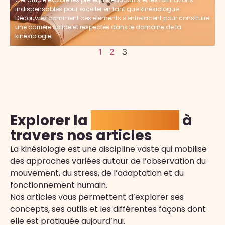
indispensables pour exceller en tant que kinésiologue.
Découvrez comment ces éléments s'entrelacent pour construire
une carrière solide et respectée dans le domaine de la
kinésiologie.
1
2
3
Explorer la
kinésiologie
à
travers nos articles
La kinésiologie est une discipline vaste qui mobilise
des approches variées autour de l’observation du
mouvement, du stress, de l’adaptation et du
fonctionnement humain.
Nos articles vous permettent d’explorer ses
concepts, ses outils et les différentes façons dont
elle est pratiquée aujourd’hui.