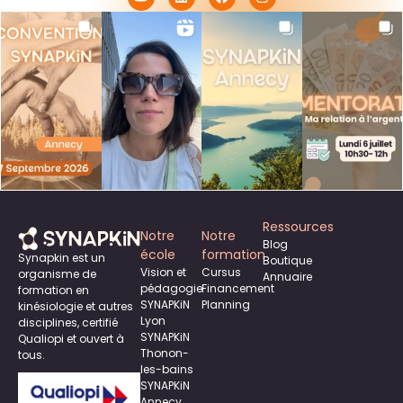
Ressources
Notre
Notre
Blog
école
formation
Synapkin est un
Boutique
Vision et
Cursus
organisme de
Annuaire
pédagogie
Financement
formation en
SYNAPKiN
Planning
kinésiologie et autres
Lyon
disciplines, certifié
SYNAPKiN
Qualiopi et ouvert à
Thonon-
tous.
les-bains
SYNAPKiN
Annecy