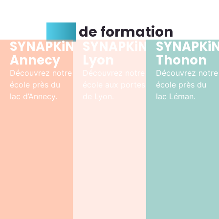
Lieu
de formation
SYNAPKiN
SYNAPKiN
SYNAPKi
Annecy
Lyon
Thonon
Découvrez notre
Découvrez notre
Découvrez notre
école près du
école aux portes
école près du
lac d’Annecy.
de Lyon.
lac Léman.