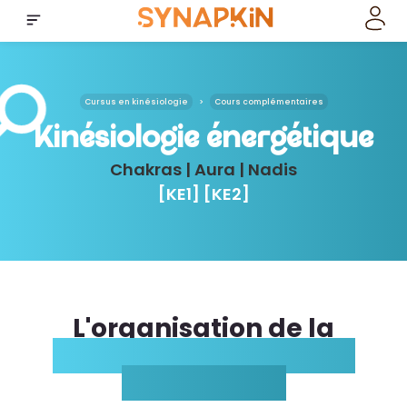
Cursus en kinésiologie
>
Cours complémentaires
Kinésiologie énergétique
Chakras | Aura | Nadis
[KE1] [KE2]
L'organisation de la
formation Kinésiologie
énergétique