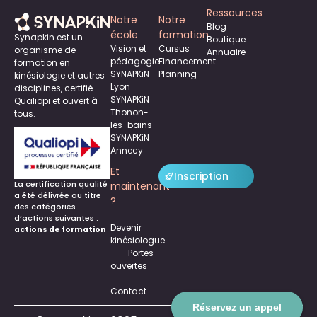
Ressources
Notre
Notre
Blog
école
formation
Synapkin est un
Boutique
Vision et
Cursus
organisme de
Annuaire
pédagogie
Financement
formation en
SYNAPKiN
Planning
kinésiologie et autres
Lyon
disciplines, certifié
SYNAPKiN
Qualiopi et ouvert à
Thonon-
tous.
les-bains
SYNAPKiN
Annecy
Et
Inscription
La certification qualité
maintenant
a été délivrée au titre
?
des catégories
d’actions suivantes :
Devenir
actions de formation
kinésiologue
Portes
ouvertes
Contact
Réservez un appel