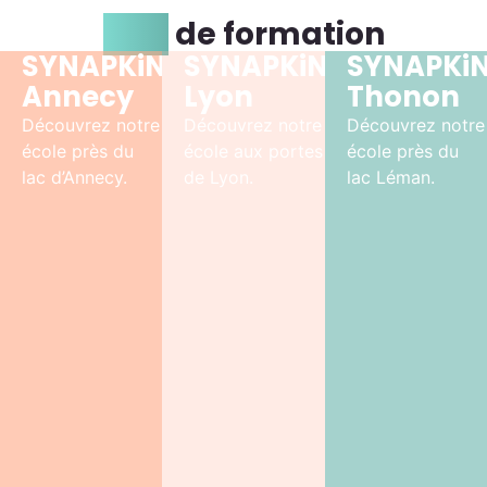
Lieu
de formation
SYNAPKiN
SYNAPKiN
SYNAPKi
Annecy
Lyon
Thonon
Découvrez notre
Découvrez notre
Découvrez notre
école près du
école aux portes
école près du
lac d’Annecy.
de Lyon.
lac Léman.