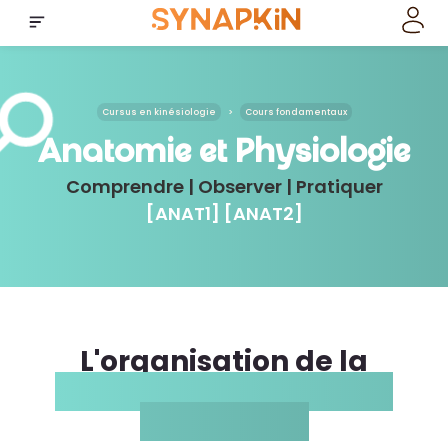
Cursus en kinésiologie
>
Cours fondamentaux
Anatomie et Physiologie
Comprendre | Observer | Pratiquer
[ANAT1] [ANAT2]
L'organisation de la
formation Anatomie et
Physiologie